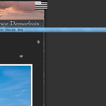
ens
|
Plan site
|
Blog
|