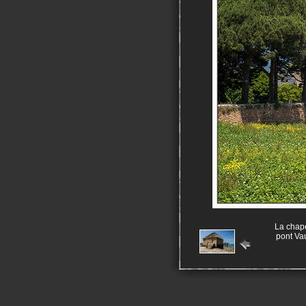
La chape
pont Va