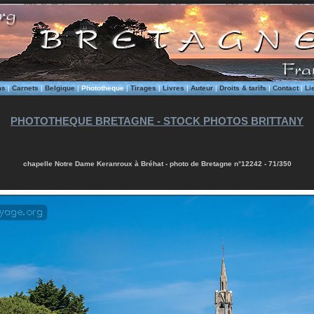
ms
|
Carnets
|
Belgique
|
Phototheque
|
Tirages
|
Livres
|
Auteur
|
Droits & tarifs
|
Contact
|
Li
PHOTOTHEQUE BRETAGNE - STOCK PHOTOS BRITTANY
chapelle Notre Dame Keranroux à Bréhat - photo de Bretagne n°12242 - 71/350