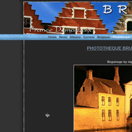
Home
|
News
|
Albums
|
Carnets
|
Belgique
|
Phototheque
PHOTOTHEQUE BRU
Beguinage by nig