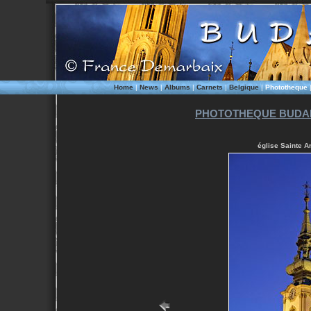
Home
|
News
|
Albums
|
Carnets
|
Belgique
|
Phototheque
PHOTOTHEQUE BUDAP
église Sainte A