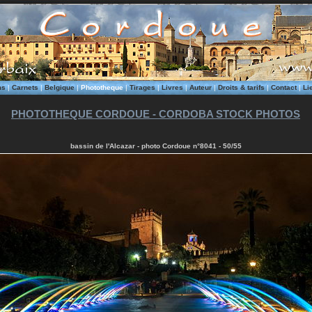
ms
|
Carnets
|
Belgique
|
Phototheque
|
Tirages
|
Livres
|
Auteur
|
Droits & tarifs
|
Contact
|
Li
PHOTOTHEQUE CORDOUE - CORDOBA STOCK PHOTOS
bassin de l'Alcazar - photo Cordoue n°8041 - 50/55