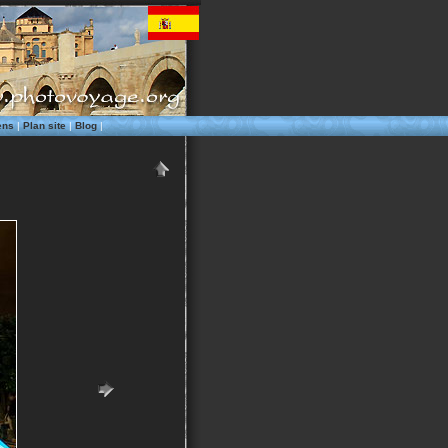
ens
|
Plan site
|
Blog
|