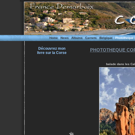
Home
|
News
|
Albums
|
Carnets
|
Belgique
|
Phototheque
Découvrez mon
PHOTOTHEQUE COR
livre sur la Corse
balade dans les Cal