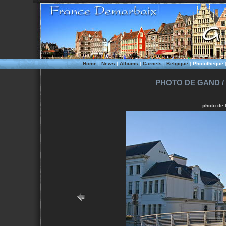
Home
|
News
|
Albums
|
Carnets
|
Belgique
|
Phototheque
PHOTO DE GAND /
photo de 