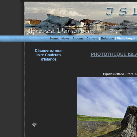
Home
|
News
|
Albums
|
Carnets
|
Belgique
|
Phototheque
Découvrez mon
PHOTOTHEQUE ISLA
livre Couleurs
d'Islande
Hljodaklettar3 - Parc d