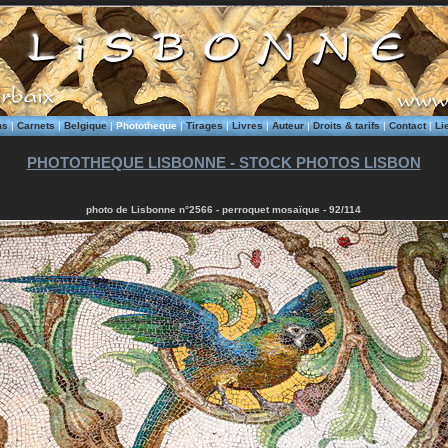
ms
|
Carnets
|
Belgique
|
Phototheque
|
Tirages
|
Livres
|
Auteur
|
Droits & tarifs
|
Contact
|
Li
PHOTOTHEQUE LISBONNE - STOCK PHOTOS LISBON
photo de Lisbonne n°2566 - perroquet mosaïque - 92/114