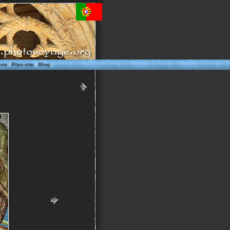
ens
|
Plan site
|
Blog
|