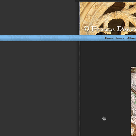
Home
|
News
|
Albu