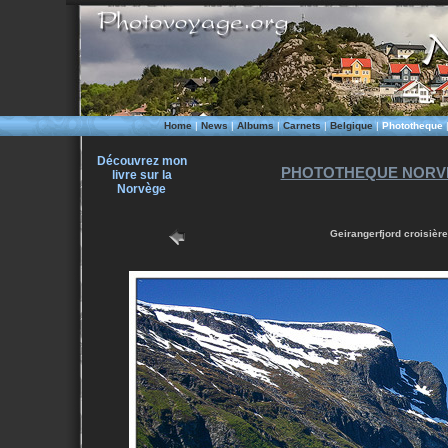
Home
|
News
|
Albums
|
Carnets
|
Belgique
|
Phototheque
Découvrez mon
PHOTOTHEQUE NORVE
livre sur la
Norvège
Geirangerfjord croisièr