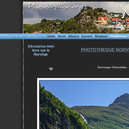
Home
|
News
|
Albums
|
Carnets
|
Belgique
|
Phototheque
Découvrez mon
PHOTOTHEQUE NORVE
livre sur la
Norvège
Geiranger Dalsnibba -