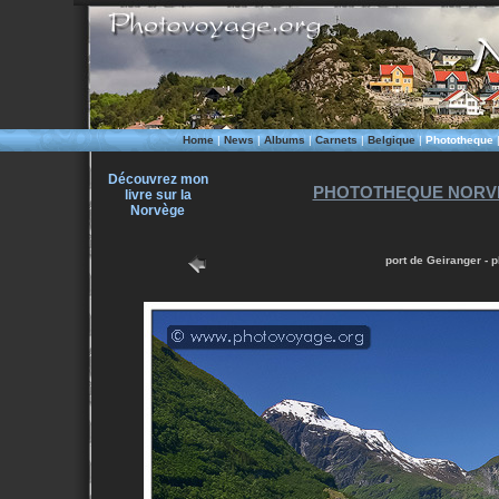
Home
|
News
|
Albums
|
Carnets
|
Belgique
|
Phototheque
Découvrez mon
PHOTOTHEQUE NORVE
livre sur la
Norvège
port de Geiranger - 