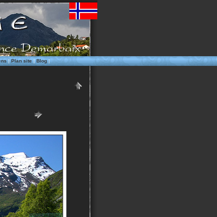
ens
|
Plan site
|
Blog
|