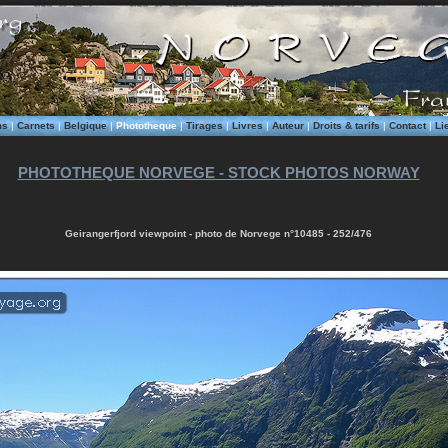
ms
|
Carnets
|
Belgique
|
Phototheque
|
Tirages
|
Livres
|
Auteur
|
Droits & tarifs
|
Contact
|
Li
PHOTOTHEQUE NORVEGE - STOCK PHOTOS NORWAY
Geirangerfjord viewpoint - photo de Norvege n°10485 - 252/476