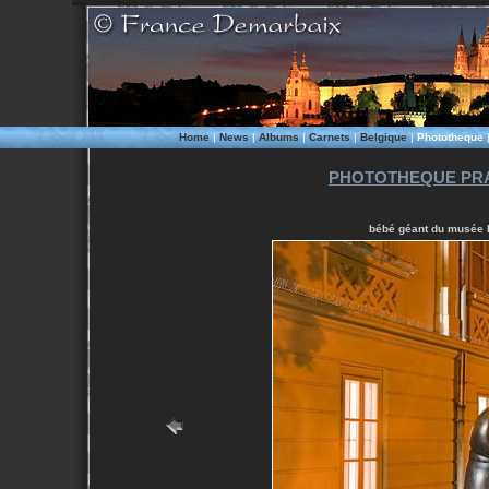
Home
|
News
|
Albums
|
Carnets
|
Belgique
|
Phototheque
PHOTOTHEQUE PRA
bébé géant du musée K