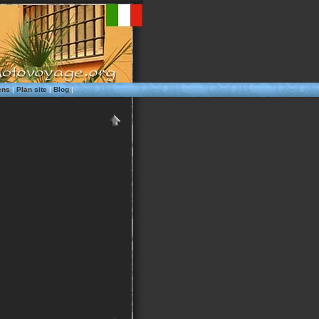
ens
|
Plan site
|
Blog
|