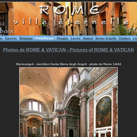
ms
|
Carnets
|
Belgique
|
Phototheque
|
Tirages
|
Livres
|
Auteur
|
Droits & tarifs
|
Contact
|
Li
Photos de ROME & VATICAN - Pictures of ROME & VATICAN
Marieange4 - meridien Santa Maria degli Angeli - photo de Rome 14/44