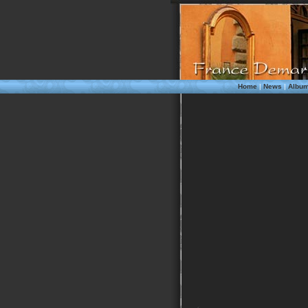
Home
|
News
|
Albu