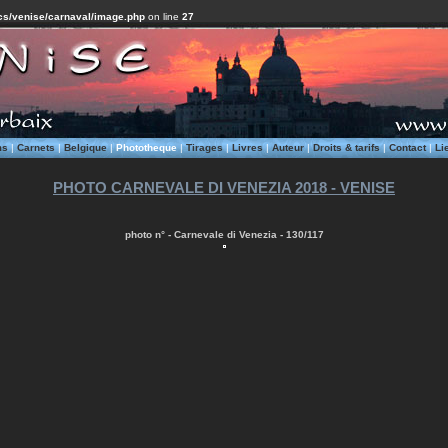
cs/venise/carnaval/image.php
on line
27
ms
|
Carnets
|
Belgique
|
Phototheque
|
Tirages
|
Livres
|
Auteur
|
Droits & tarifs
|
Contact
|
Li
PHOTO CARNEVALE DI VENEZIA 2018 - VENISE
photo n° - Carnevale di Venezia - 130/117