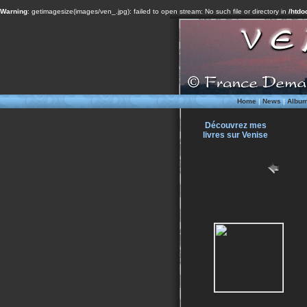
Warning
: getimagesize(images/ven_.jpg): failed to open stream: No such file or directory in
/htdo
Home
|
News
|
Albu
Découvrez mes
livres sur Venise