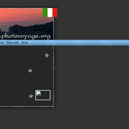
ens
|
Plan site
|
Blog
|