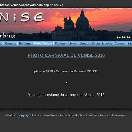
/htdocs/venise/carnaval/photo.php
on line
27
ms
|
Carnets
|
Belgique
|
Phototheque
|
Tirages
|
Livres
|
Auteur
|
Droits & tarifs
|
Contact
|
Li
PHOTO CARNAVAL DE VENISE 2018
photo n°9228 - Carnaval de Venise - 195/131
Masque et costume du carnaval de Venise 2018
Photos :
copyright
France Demarbaix - Toute reproduction interdite - Tous droits réservés