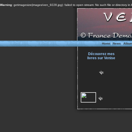
Warning
: getimagesize(images/ven_9228.jpg): failed to open stream: No such file or directory in
Home
|
News
|
Albu
Découvrez mes
livres sur Venise