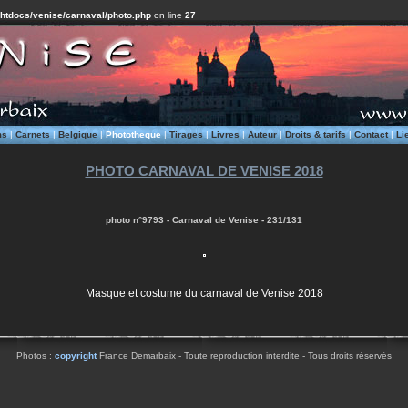
/htdocs/venise/carnaval/photo.php
on line
27
ms
|
Carnets
|
Belgique
|
Phototheque
|
Tirages
|
Livres
|
Auteur
|
Droits & tarifs
|
Contact
|
Li
PHOTO CARNAVAL DE VENISE 2018
photo n°9793 - Carnaval de Venise - 231/131
Masque et costume du carnaval de Venise 2018
Photos :
copyright
France Demarbaix - Toute reproduction interdite - Tous droits réservés