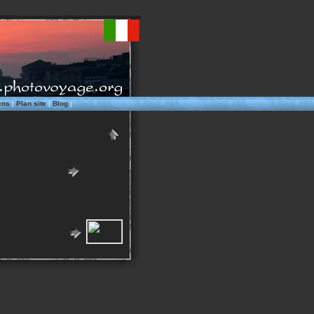
ens
|
Plan site
|
Blog
|