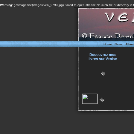
Warning
: getimagesize(images/ven_9793.jpg): failed to open stream: No such file or directory in
Home
|
News
|
Albu
Découvrez mes
livres sur Venise