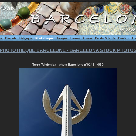
ms
|
Carnets
|
Belgique
|
Phototheque
|
Tirages
|
Livres
|
Auteur
|
Droits & tarifs
|
Contact
|
Li
PHOTOTHEQUE BARCELONE - BARCELONA STOCK PHOTO
Torre Telefonica - photo Barcelone n°0249 - 4/60