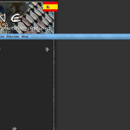
ens
|
Plan site
|
Blog
|
S