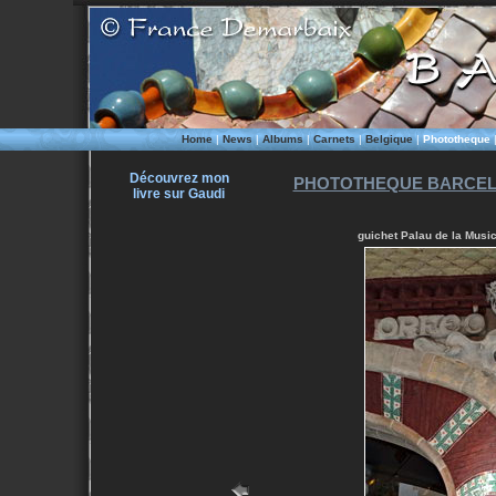
Home
|
News
|
Albums
|
Carnets
|
Belgique
|
Phototheque
Découvrez mon
PHOTOTHEQUE BARCEL
livre sur Gaudi
guichet Palau de la Music