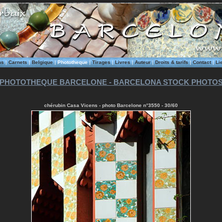
ms
|
Carnets
|
Belgique
|
Phototheque
|
Tirages
|
Livres
|
Auteur
|
Droits & tarifs
|
Contact
|
Li
PHOTOTHEQUE BARCELONE - BARCELONA STOCK PHOTO
chérubin Casa Vicens - photo Barcelone n°3550 - 30/60