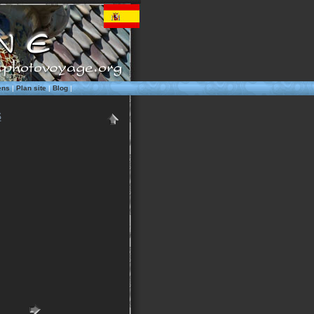
ens
|
Plan site
|
Blog
|
S