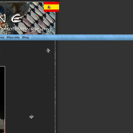
ens
|
Plan site
|
Blog
|
S