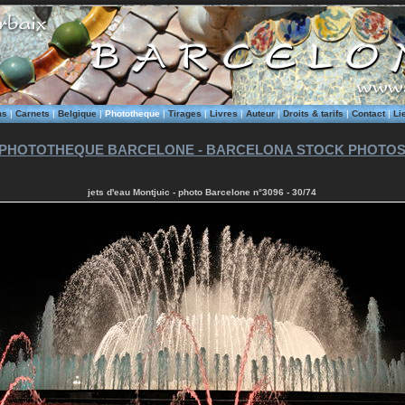
ms
|
Carnets
|
Belgique
|
Phototheque
|
Tirages
|
Livres
|
Auteur
|
Droits & tarifs
|
Contact
|
Li
PHOTOTHEQUE BARCELONE - BARCELONA STOCK PHOTO
jets d'eau Montjuic - photo Barcelone n°3096 - 30/74