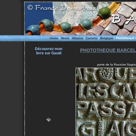
Home
|
News
|
Albums
|
Carnets
|
Belgique
|
Phototheque
Découvrez mon
PHOTOTHEQUE BARCEL
livre sur Gaudi
porte de la Passion Sagra