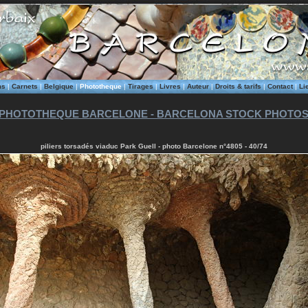
ms
|
Carnets
|
Belgique
|
Phototheque
|
Tirages
|
Livres
|
Auteur
|
Droits & tarifs
|
Contact
|
Li
PHOTOTHEQUE BARCELONE - BARCELONA STOCK PHOTO
piliers torsadés viaduc Park Guell - photo Barcelone n°4805 - 40/74