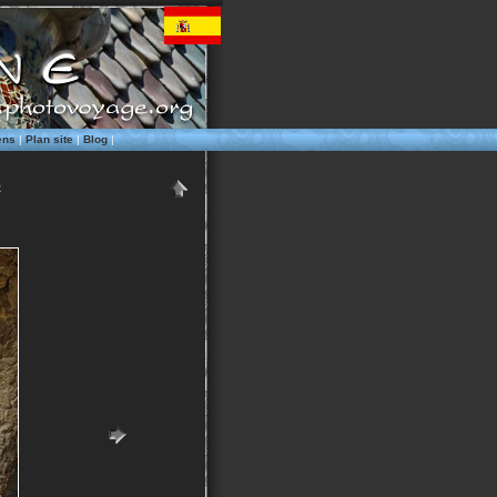
ens
|
Plan site
|
Blog
|
S