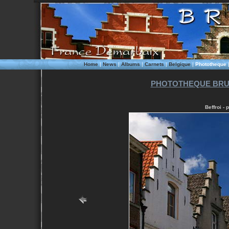
Home
|
News
|
Albums
|
Carnets
|
Belgique
|
Phototheque
PHOTOTHEQUE BRU
Beffroi -