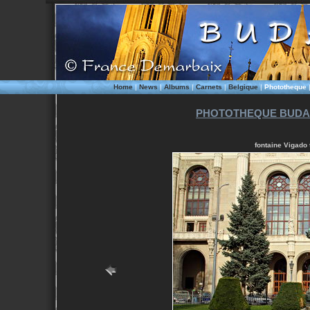
Home
|
News
|
Albums
|
Carnets
|
Belgique
|
Phototheque
PHOTOTHEQUE BUDAP
fontaine Vigado 