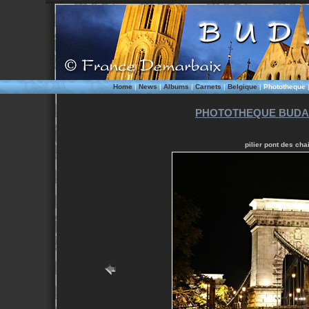
Home
|
News
|
Albums
|
Carnets
|
Belgique
|
Phototheque
PHOTOTHEQUE BUDAP
pilier pont des cha