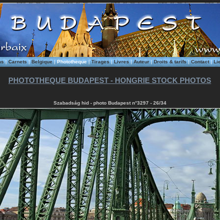
ms
|
Carnets
|
Belgique
|
Phototheque
|
Tirages
|
Livres
|
Auteur
|
Droits & tarifs
|
Contact
|
Li
PHOTOTHEQUE BUDAPEST - HONGRIE STOCK PHOTOS
Szabadság hid - photo Budapest n°3297 - 26/34