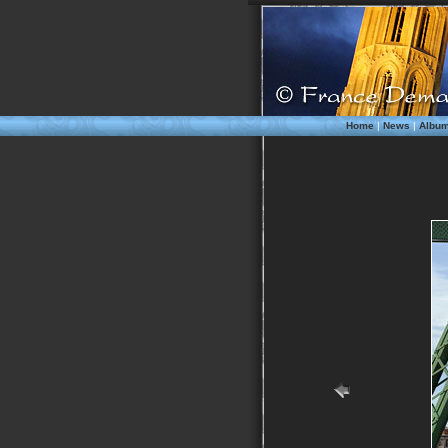
Home
|
News
|
Albu