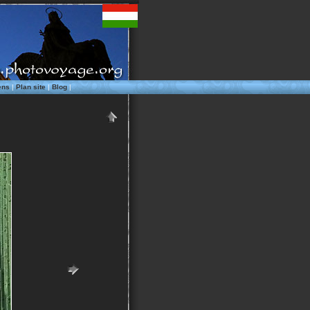
ens
|
Plan site
|
Blog
|