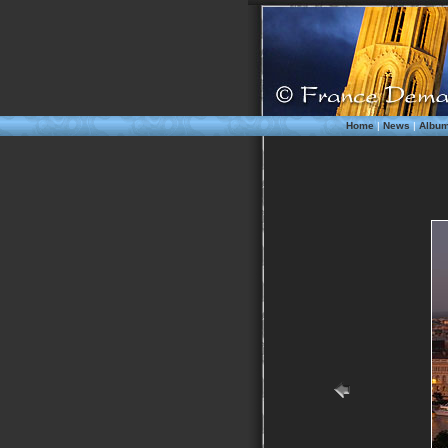
Home
|
News
|
Albu