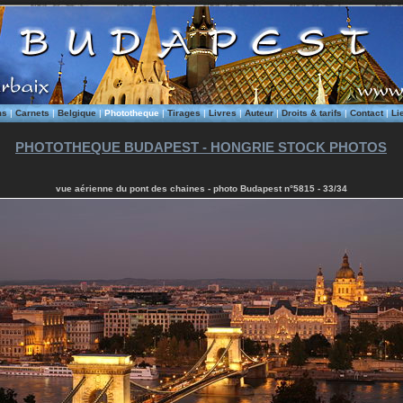
ms
|
Carnets
|
Belgique
|
Phototheque
|
Tirages
|
Livres
|
Auteur
|
Droits & tarifs
|
Contact
|
Li
PHOTOTHEQUE BUDAPEST - HONGRIE STOCK PHOTOS
vue aérienne du pont des chaines - photo Budapest n°5815 - 33/34