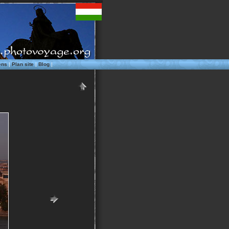
ens
|
Plan site
|
Blog
|