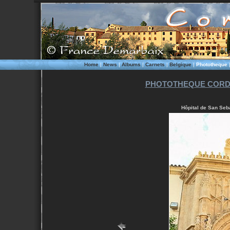
Home
|
News
|
Albums
|
Carnets
|
Belgique
|
Phototheque
PHOTOTHEQUE CORD
Hôpital de San Seba