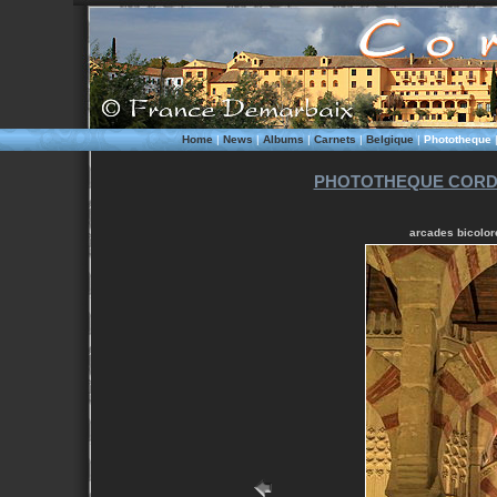
Home
|
News
|
Albums
|
Carnets
|
Belgique
|
Phototheque
PHOTOTHEQUE CORD
arcades bicolor