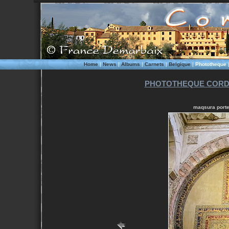
Home
|
News
|
Albums
|
Carnets
|
Belgique
|
Phototheque
PHOTOTHEQUE CORD
maqsura porte