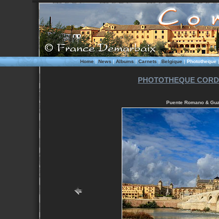
Home
|
News
|
Albums
|
Carnets
|
Belgique
|
Phototheque
PHOTOTHEQUE CORD
Puente Romano & Guad