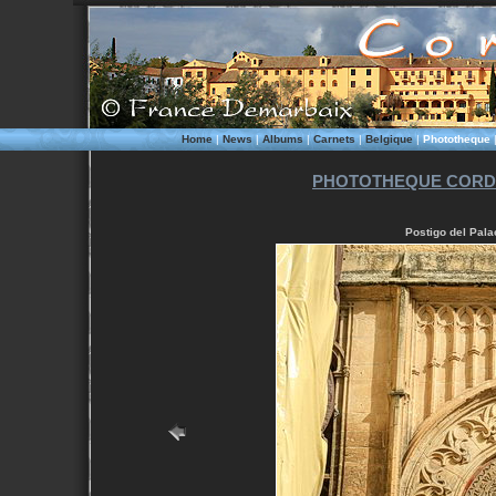
Home
|
News
|
Albums
|
Carnets
|
Belgique
|
Phototheque
PHOTOTHEQUE CORD
Postigo del Pala