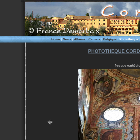
Home
|
News
|
Albums
|
Carnets
|
Belgique
|
Phototheque
PHOTOTHEQUE CORD
fresque cathédra