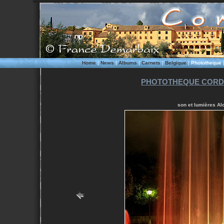
Home
|
News
|
Albums
|
Carnets
|
Belgique
|
Phototheque
PHOTOTHEQUE CORD
son et lumières Al