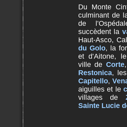
Du Monte Cint
culminant de l
de l'Ospéd
succèdent la
v
Haut-Asco, Cal
du Golo
, la fo
et d'Aitone, 
ville de
Corte
Restonica
, le
Capitello
,
Vena
aiguilles et le
c
villages de
Sainte Lucie d