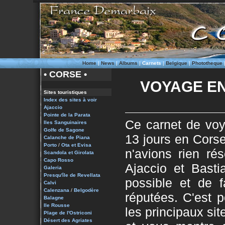
Home
|
News
|
Albums
|
Carnets
|
Belgique
|
Phototheque
• CORSE •
VOYAGE EN
Sites touristiques
Index des sites à voir
Ajaccio
Pointe de la Parata
Ce carnet de voy
Iles Sanguinaires
Golfe de Sagone
13 jours en Cors
Calanche de Piana
Porto
/
Ota et Evisa
n'avions rien ré
Scandola et Girolata
Capo Rosso
Ajaccio et Basti
Galeria
Presqu'île de Revellata
possible et de 
Calvi
Calenzana
/
Belgodère
réputées. C'est 
Balagne
Ile Rousse
les principaux sit
Plage de l'Ostriconi
Désert des Agriates