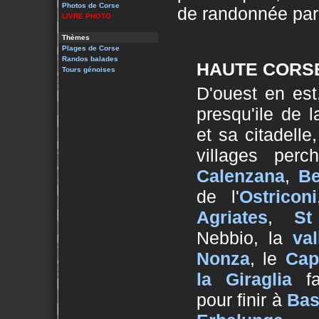
Photos de Corse
de randonnée parm
LIVRE PHOTO
Thèmes
Plages de Corse
Randos balades
HAUTE CORSE
Tours génoises
D'ouest en est,
presqu'ile de 
et sa citadelle,
villages pe
Calenzana
,
Be
de l'
Ostriconi
Agriates
,
St
Nebbio, la
va
Nonza
, le
Cap
la Giraglia
f
pour finir à
Bas