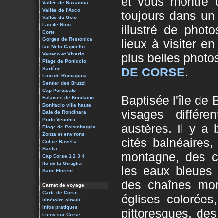
et vous montre 
Vallée de Navaccia
Vallée de l'Asco
toujours dans un
Vallée du Golo
Lac de Nino
illustré de phot
Corte
Gorges de Restonica
lieux à visiter e
lac Melo Capitello
Venaco et Vivario
plus belles photos
Plage de Porticcio
DE CORSE
.
Sartène
Lion de Roccapina
Sentier des Bruzzi
Cap Pertusato
Baptisée l'île de
Falaises de Bonifacio
Bonifacio ville haute
visages différe
Baie de Rondinara
Porto Vecchio
austères. Il y a
Plage de Palombaggia
Zonza et environs
cités balnéaires
Col de Bavella
Bastia
montagne, des c
Cap Corse 1
2
3
4
Ile de la Giraglia
les eaux bleues 
Saint Florent
des chaînes mon
Carnet de voyage
Carte de Corse
églises colorées
Itinéraire circuit
Infos pratiques
pittoresques, des
Liens sur Corse