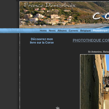
Home
|
News
|
Albums
|
Carnets
|
Belgique
|
Phototheque
Découvrez mon
PHOTOTHEQUE COR
livre sur la Corse
St Antonino, Bala