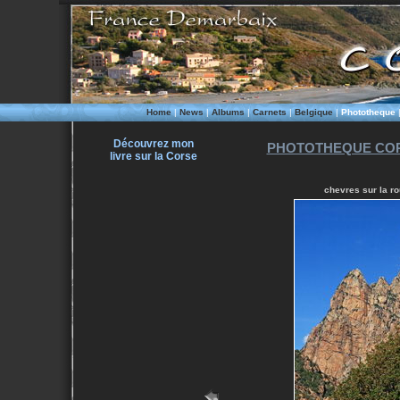
Home
|
News
|
Albums
|
Carnets
|
Belgique
|
Phototheque
Découvrez mon
PHOTOTHEQUE COR
livre sur la Corse
chevres sur la ro