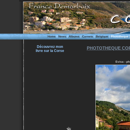
Home
|
News
|
Albums
|
Carnets
|
Belgique
|
Phototheque
Découvrez mon
PHOTOTHEQUE COR
livre sur la Corse
Evisa - ph