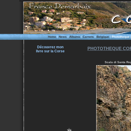
Home
|
News
|
Albums
|
Carnets
|
Belgique
|
Phototheque
Découvrez mon
PHOTOTHEQUE COR
livre sur la Corse
Scala di Santa Reg