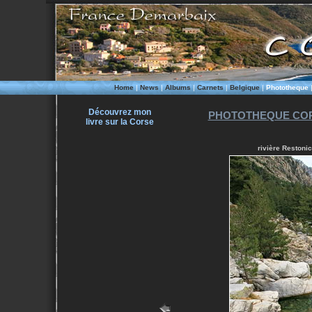
Home
|
News
|
Albums
|
Carnets
|
Belgique
|
Phototheque
Découvrez mon
PHOTOTHEQUE COR
livre sur la Corse
rivière Restoni