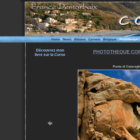
Home
|
News
|
Albums
|
Carnets
|
Belgique
|
Phototheque
Découvrez mon
PHOTOTHEQUE COR
livre sur la Corse
Punta di Cataragh