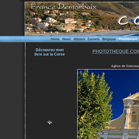
Home
|
News
|
Albums
|
Carnets
|
Belgique
|
Phototheque
Découvrez mon
PHOTOTHEQUE COR
livre sur la Corse
église de Calenza