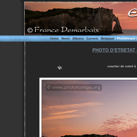
Home
|
News
|
Albums
|
Carnets
|
Belgique
|
Phototheque
PHOTO D'ETRETAT
coucher de soleil à 