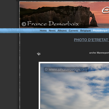
Home
|
News
|
Albums
|
Carnets
|
Belgique
|
Phototheque
PHOTO D'ETRETAT
arche Manneporte