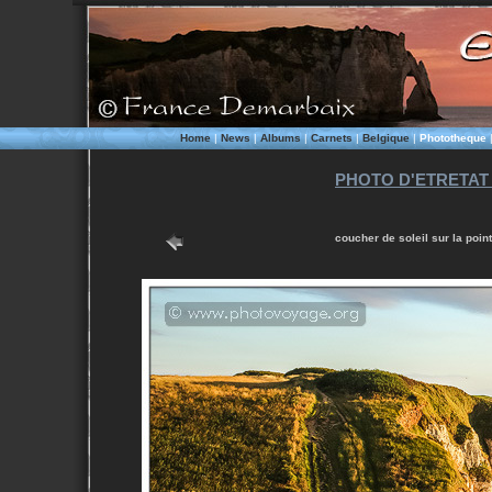
Home
|
News
|
Albums
|
Carnets
|
Belgique
|
Phototheque
PHOTO D'ETRETAT
coucher de soleil sur la point