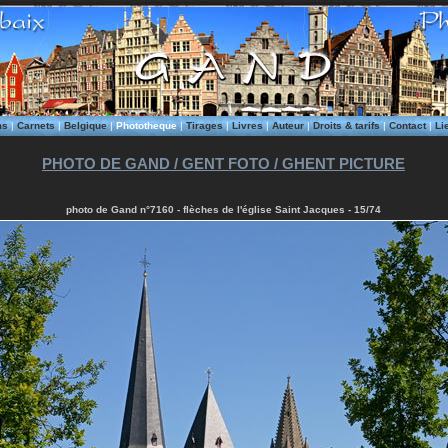
ms
|
Carnets
|
Belgique
|
Phototheque
|
Tirages
|
Livres
|
Auteur
|
Droits & tarifs
|
Contact
|
Li
PHOTO DE GAND / GENT FOTO / GHENT PICTURE
photo de Gand n°7160 - flèches de l'église Saint Jacques - 15/74