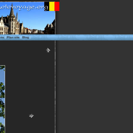
ens
|
Plan site
|
Blog
|