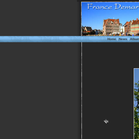
Home
|
News
|
Albu