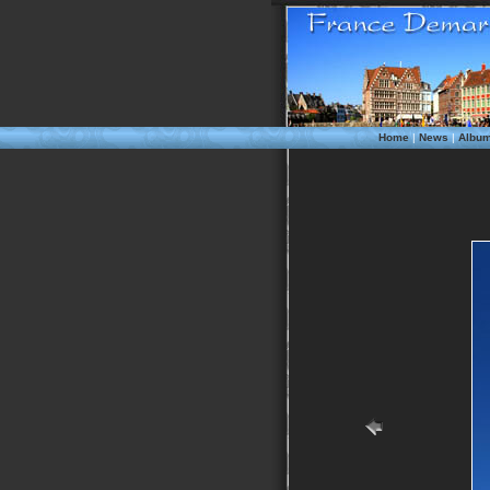
Home
|
News
|
Albu