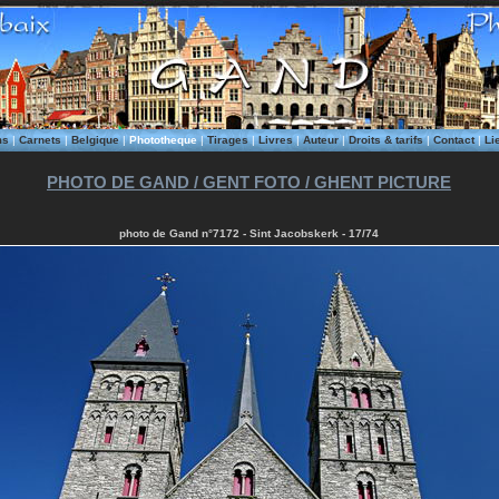
ms
|
Carnets
|
Belgique
|
Phototheque
|
Tirages
|
Livres
|
Auteur
|
Droits & tarifs
|
Contact
|
Li
PHOTO DE GAND / GENT FOTO / GHENT PICTURE
photo de Gand n°7172 - Sint Jacobskerk - 17/74