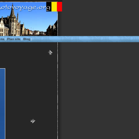
ens
|
Plan site
|
Blog
|