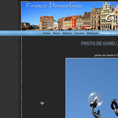
Home
|
News
|
Albums
|
Carnets
|
Belgique
|
Phototheque
PHOTO DE GAND /
photo de Gand n°72