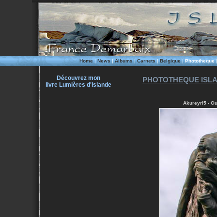
Home
|
News
|
Albums
|
Carnets
|
Belgique
|
Phototheque
Découvrez mon
PHOTOTHEQUE ISLA
livre Lumières d'Islande
Akureyri5 - Ou